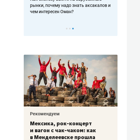
рафакте,
рынки, почему надо знать аксакалов и
о трехкратно
кредитов
чем интересен Оман?
клиентах и ч
Рекомендуем
Рекоме
ой
Мексика, рок-концерт
«Прор
и вагон с чак-чаком: как
30 ме
еским
в Менделеевске прошла
лечит