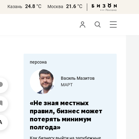
24.8
°С
21.6
°С
Казань
Москва
персона
еменова
Василь Мазитов
»
МАРТ
а: работа
«Не зная местных
«Мне лу
ечься
правил, бизнес может
не зара
вствовать
потерять минимум
чем пот
полгода»
репутац
пошиву
Как бизнесу выйти на зарубежные
Владелец от