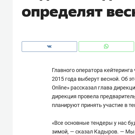
определят вес
рынки, почему надо знать аксакал
чем интересен Оман?
Главного оператора кейтеринга
2015 года выберут весной. Об 
Online» рассказал глава дирекц
дирекция провела предваритель
планируют принять участие в те
Рекомендуем
Рекоме
Как ГК «МИР ГРУПП» и ВТБ
150 ка
«Все основные тендеры у нас б
создают оазис жилого
ID вме
зимой, — сказал Кадыров. — Мы
комфорта под Казанью
безоп