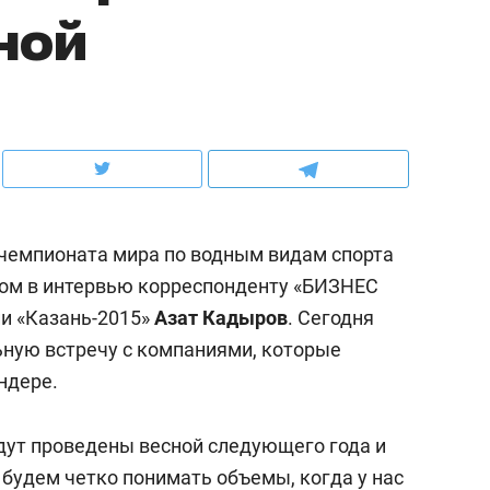
ной
ов и
о трехкратном росте цен, дотошных
школьной формы о конт
клиентах и чудных запросах мастеров
налогах и развитии без 
 чемпионата мира по водным видам спорта
этом в интервью корреспонденту «БИЗНЕС
ии «Казань-2015»
Азат Кадыров
. Сегодня
ную встречу с компаниями, которые
ндере.
ндуем
Рекомендуем
мер до квартиры и Face
Опыт выживания в дик
удут проведены весной следующего года и
сто ключа: какой будет
природе, работа
 будем четко понимать объемы, когда у нас
асность в ЖК «Нова»
с ментальным и физич