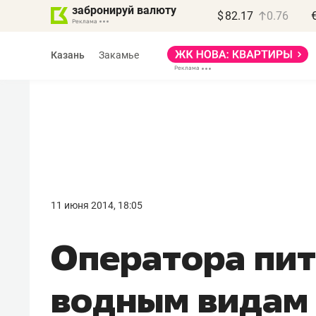
забронируй валюту
$
82.17
0.76
Казань
Закамье
Василь Мазитов
МАРТ
11 июня 2014, 18:05
«Не зная местных
Оператора пит
правил, бизнес может
потерять минимум
водным видам
полгода»
Как бизнесу выйти на зарубежные