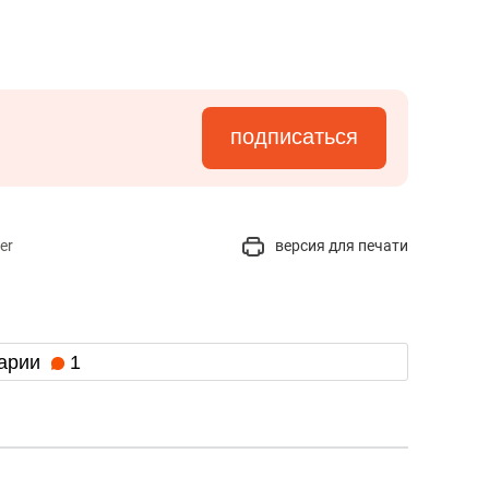
подписаться
er
версия для печати
арии
1