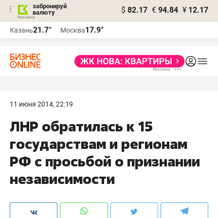
забронируй
$
82.17
€
94.84
¥
12.17
валюту
21.7°
17.9°
Казань
Москва
11 июня 2014, 22:19
ЛНР обратилась к 15
государствам и регионам
РФ с просьбой о признании
независимости