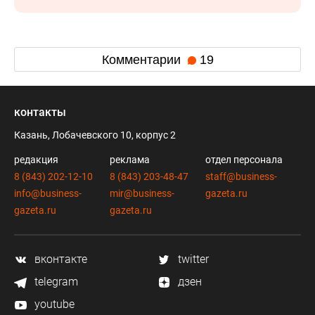
Комментарии
19
контакты
Казань, Лобачевского 10, корпус 2
редакция
реклама
отдел персонала
8 (843) 202-12-10
8 (843) 203-48-47
staff@business-
info@business-
mir@business-
gazeta.ru
gazeta.ru
gazeta.ru
вконтакте
twitter
telegram
дзен
youtube