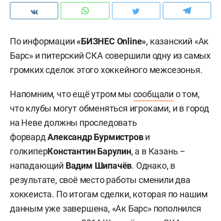
По информации
«БИЗНЕС
Online»
, казанский «Ак
Барс» и питерский СКА совершили одну из самых
громких сделок этого хоккейного межсезонья.
Напомним, что ещё утром мы
сообщали
о том,
что клубы могут обменяться игроками, и в город
на Неве должны проследовать
форвард
Александр Бурмистров
и
голкипер
Константин Барулин
, а в Казань –
нападающий
Вадим Шипачёв
. Однако, в
результате, своё место работы сменили два
хоккеиста. По итогам сделки, которая по нашим
данным уже завершена, «Ак Барс» пополнился