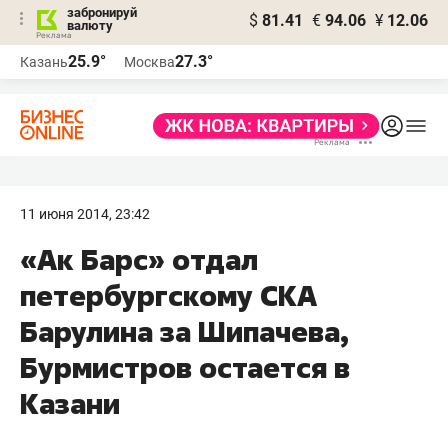
забронируй
$
81.41
€
94.06
¥
12.06
валюту
25.9°
27.3°
Казань
Москва
11 июня 2014, 23:42
«Ак Барс» отдал
петербургскому СКА
Барулина за Шипачева,
Бурмистров остается в
Казани