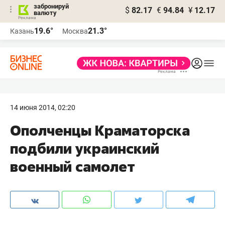
забронируй
$
82.17
€
94.84
¥
12.17
валюту
19.6°
21.3°
Казань
Москва
14 июня 2014, 02:20
Ополченцы Краматорска
подбили украинский
военный самолет