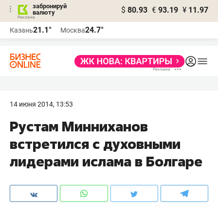
забронируй
$
80.93
€
93.19
¥
11.97
валюту
21.1°
24.7°
Казань
Москва
14 июня 2014, 13:53
Рустам Минниханов
встретился с духовными
лидерами ислама в Болгаре