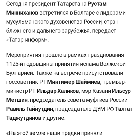
Сегодня президент Татарстана
Рустам
Минниханов
встретился в Болгаре с лидерами
мусульманского духовенства России, стран
ближнего и дальнего зарубежья, передает
«Татар-информ».
Мероприятия прошло в рамках празднования
1125-й годовщины принятия ислама Волжской
Булгарией. Также на встрече присутствовали
госсоветник РТ
Минтимер Шаймиев
, премьер-
министр РТ
Ильдар Халиков
, мэр Казани
Ильсур
Метшин
, председатель совета муфтиев России
Равиль Гайнутдин
, председатель ДУМ РФ
Талгат
Таджутдинов
и другие.
«На этой земле наши предки приняли