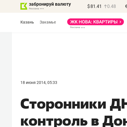
забронируй валюту
$
81.41
0.48
Казань
Закамье
Василь Мазитов
МАРТ
18 июня 2014, 05:33
«Не зная местных
Сторонники ДН
правил, бизнес может
потерять минимум
контроль в До
полгода»
Как бизнесу выйти на зарубежные