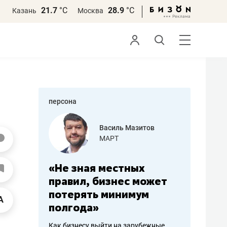
21.7
°С
28.9
°С
Казань
Москва
персона
еменова
Василь Мазитов
»
МАРТ
а: работа
«Не зная местных
«Мне лу
ечься
правил, бизнес может
не зара
вствовать
потерять минимум
чем пот
полгода»
репутац
пошиву
Как бизнесу выйти на зарубежные
Владелец от