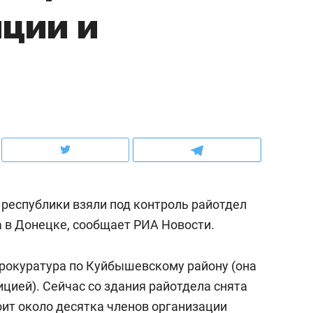
ции и
ов и
о трехкратном росте цен, дотошных
школьной формы о конт
клиентах и чудных запросах мастеров
налогах и развитии без 
республики взяли под контроль райотдел
 в Донецке, сообщает РИА Новости.
ндуем
Рекомендуем
прокуратура по Куйбышевскому району (она
мер до квартиры и Face
Опыт выживания в дик
ицией). Сейчас со здания райотдела снята
сто ключа: какой будет
природе, работа
оит около десятка членов организации
асность в ЖК «Нова»
с ментальным и физич