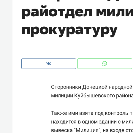
райотдел мили
рынки, почему надо знать аксакал
чем интересен Оман?
прокуратуру
Сторонники Донецкой народной 
милиции Куйбышевского района
Рекомендуем
Рекоме
Также ими взята под контроль 
Как ГК «МИР ГРУПП» и ВТБ
150 ка
находится в одном здании с мил
создают оазис жилого
ID вме
комфорта под Казанью
вывеска "Милиция", на входе ст
безоп