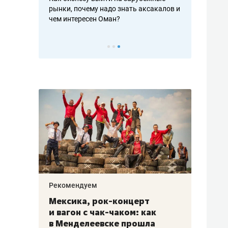
рафакте,
рынки, почему надо знать аксакалов и
о трехкратно
кредитов
чем интересен Оман?
клиентах и ч
Рекомендуем
Рекоме
ой
Мексика, рок-концерт
«Прор
и вагон с чак-чаком: как
30 ме
еским
в Менделеевске прошла
лечит