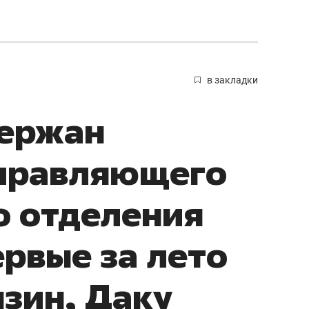
в закладки
держан
управляющего
о отделения
ервые за лето
зин, Даку