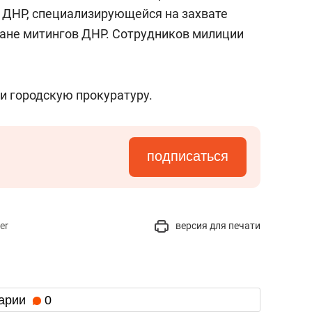
состоянием как основа
 ДНР, специализирующейся на захвате
антихрупких команд
ане митингов ДНР. Сотрудников милиции
и городскую прокуратуру.
подписаться
er
версия для печати
арии
0