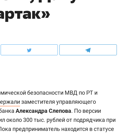
артак»
омической безопасности МВД по РТ и
держали
заместителя управляющего
рбанка
Александра Слепова
. По версии
л около 300 тыс. рублей от подрядчика при
Пока предприниматель находится в статусе