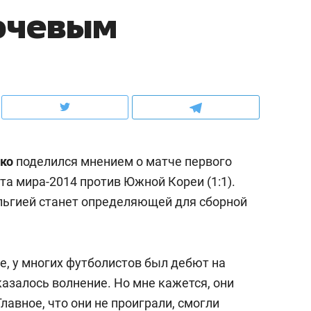
ючевым
ов и
о трехкратном росте цен, дотошных
школьной формы о конт
клиентах и чудных запросах мастеров
налогах и развитии без 
ко
поделился мнением о матче первого
та мира-2014 против Южной Кореи (1:1).
ельгией станет определяющей для сборной
ндуем
Рекомендуем
е, у многих футболистов был дебют на
мер до квартиры и Face
Опыт выживания в дик
азалось волнение. Но мне кажется, они
сто ключа: какой будет
природе, работа
лавное, что они не проиграли, смогли
асность в ЖК «Нова»
с ментальным и физич