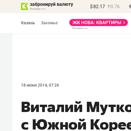
забронируй валюту
$
82.17
0.76
Казань
Закамье
Василь Мазитов
МАРТ
18 июня 2014, 07:26
«Не зная местных
Виталий Мутко
правил, бизнес может
потерять минимум
с Южной Корее
полгода»
Как бизнесу выйти на зарубежные