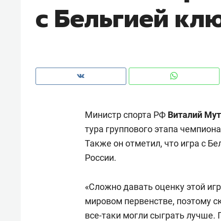
с Бельгией кл
рынки, почему надо знать аксакал
чем интересен Оман?
Министр спорта РФ
Виталий Мут
тура группового этапа чемпиона
Также он отметил, что игра с Б
России.
Рекомендуем
Рекоме
«Сложно давать оценку этой игр
Как ГК «МИР ГРУПП» и ВТБ
150 ка
мировом первенстве, поэтому ск
создают оазис жилого
ID вме
все-таки могли сыграть лучше. Г
комфорта под Казанью
безоп