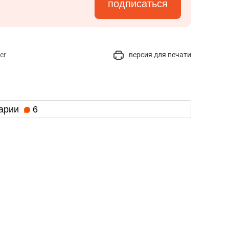
подписаться
er
версия для печати
арии
6