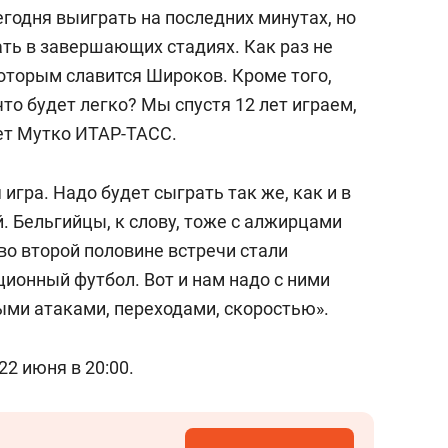
состоянием как основа
егодня выиграть на последних минутах, но
антихрупких команд
ать в завершающих стадиях. Как раз не
которым славится Широков. Кроме того,
что будет легко? Мы спустя 12 лет играем,
ует Мутко ИТАР-ТАСС.
игра. Надо будет сыграть так же, как и в
. Бельгийцы, к слову, тоже с алжирцами
во второй половине встречи стали
ионный футбол. Вот и нам надо с ними
рыми атаками, переходами, скоростью».
22 июня в 20:00.