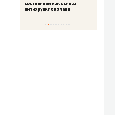
«Гонка Героев»
Казан