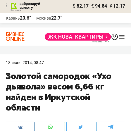
забронируй
$
82.17
€
94.84
¥
12.17
валюту
20.6°
22.7°
Казань
Москва
18 июня 2014, 08:47
Золотой самородок «Ухо
дьявола» весом 6,66 кг
найден в Иркутской
области