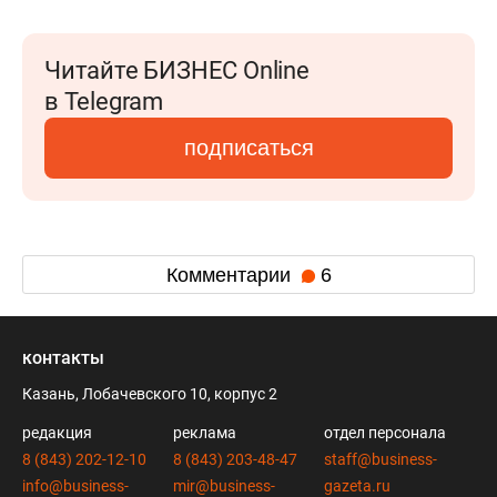
Читайте БИЗНЕС Online
в Telegram
подписаться
Комментарии
6
контакты
Казань, Лобачевского 10, корпус 2
редакция
реклама
отдел персонала
8 (843) 202-12-10
8 (843) 203-48-47
staff@business-
info@business-
mir@business-
gazeta.ru