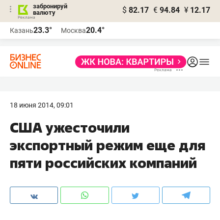
забронируй
$
82.17
€
94.84
¥
12.17
валюту
23.3°
20.4°
Казань
Москва
18 июня 2014, 09:01
США ужесточили
экспортный режим еще для
пяти российских компаний