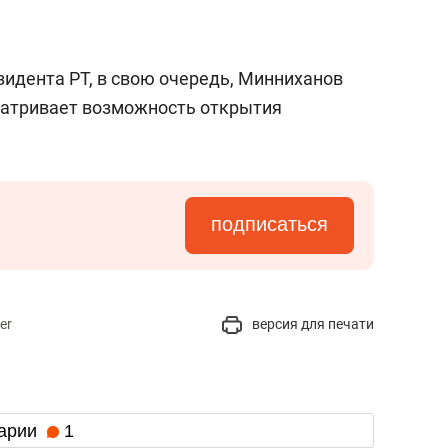
состоянием как основа
антихрупких команд
зидента РТ, в свою очередь, Минниханов
матривает возможность открытия
подписаться
er
версия для печати
арии
1