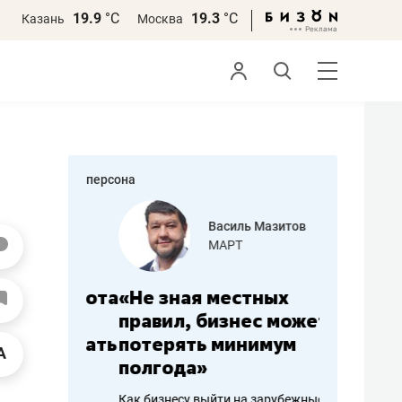
19.9
°С
19.3
°С
Казань
Москва
персона
еменова
Василь Мазитов
»
МАРТ
а: работа
«Не зная местных
«Мне лу
ечься
правил, бизнес может
не зара
вствовать
потерять минимум
чем пот
полгода»
репутац
пошиву
Как бизнесу выйти на зарубежные
Владелец от