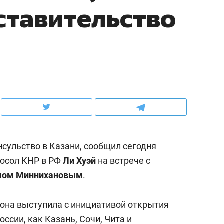
ставительство
ов и
о трехкратном росте цен, дотошных
школьной формы о конт
клиентах и чудных запросах мастеров
налогах и развитии без 
нсульство в Казани, сообщил сегодня
осол КНР в РФ
Ли Хуэй
на встрече с
мом Миннихановым
.
ндуем
Рекомендуем
мер до квартиры и Face
Опыт выживания в дик
рона выступила с инициативой открытия
сто ключа: какой будет
природе, работа
оссии, как Казань, Сочи, Чита и
асность в ЖК «Нова»
с ментальным и физич