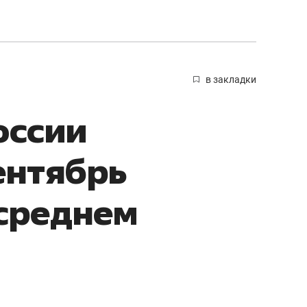
в закладки
оссии
ентябрь
среднем