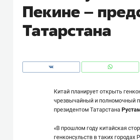
Пекине – пред
рынки, почему надо знать аксакал
чем интересен Оман?
Татарстана
Китай планирует открыть генко
чрезвычайный и полномочный п
президентом Татарстана
Руста
Рекомендуем
Рекоме
Как ГК «МИР ГРУПП» и ВТБ
150 ка
«В прошлом году китайская сто
создают оазис жилого
ID вме
комфорта под Казанью
генконсульств в таких городах Р
безоп