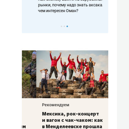
рафакте,
рынки, почему надо знать аксакалов и
о трехкратно
кредитов
чем интересен Оман?
клиентах и ч
Рекомендуем
Рекоме
ой
Мексика, рок-концерт
«Прор
и вагон с чак-чаком: как
30 ме
еским
в Менделеевске прошла
лечит