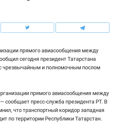
ов и
о трехкратном росте цен, дотошных
школьной формы о конт
клиентах и чудных запросах мастеров
налогах и развитии без 
анизации прямого авиасообщения между
сообщил сегодня президент Татарстана
 с чрезвычайным и полномочным послом
 организации прямого авиасообщения между
— сообщает пресс-служба президента РТ. В
ндуем
Рекомендуем
нил, что транспортный коридор западная
мер до квартиры и Face
Опыт выживания в дик
ит по территории Республики Татарстан.
сто ключа: какой будет
природе, работа
асность в ЖК «Нова»
с ментальным и физич