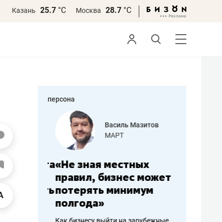
25.7
°С
28.7
°С
Казань
Москва
персона
еменова
Василь Мазитов
»
МАРТ
а: работа
«Не зная местных
«Мне лу
ечься
правил, бизнес может
не зара
вствовать
потерять минимум
чем пот
полгода»
репутац
пошиву
Как бизнесу выйти на зарубежные
Владелец от