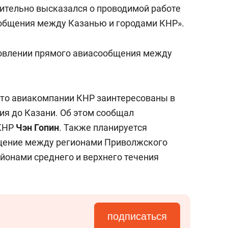
состоянием как основа
жительно высказался о проводимой работе
антихрупких команд
ообщения между Казанью и городами КНР».
бновлении прямого авиасообщения между
что авиакомпании КНР заинтересованы в
я до Казани. Об этом сообщал
 КНР
Чэн Гопин
. Также планируется
щение между регионами Приволжского
йонами среднего и верхнего течения
подписаться