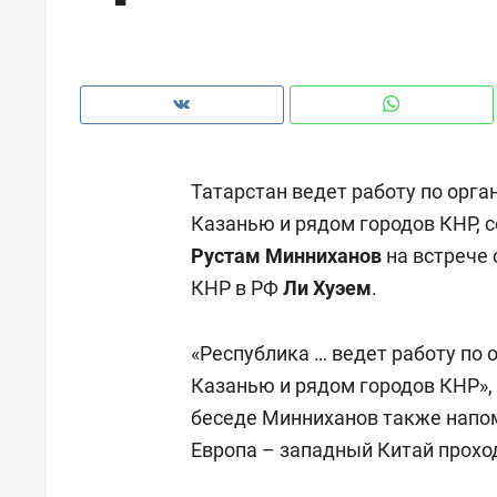
рынки, почему надо знать аксакал
чем интересен Оман?
Татарстан ведет работу по орг
Казанью и рядом городов КНР, 
Рустам Минниханов
на встрече
КНР в РФ
Ли Хуэем
.
«Республика … ведет работу по
Казанью и рядом городов КНР», 
Рекомендуем
Рекоме
беседе Минниханов также напом
Как ГК «МИР ГРУПП» и ВТБ
150 ка
Европа – западный Китай проход
создают оазис жилого
ID вме
комфорта под Казанью
безоп