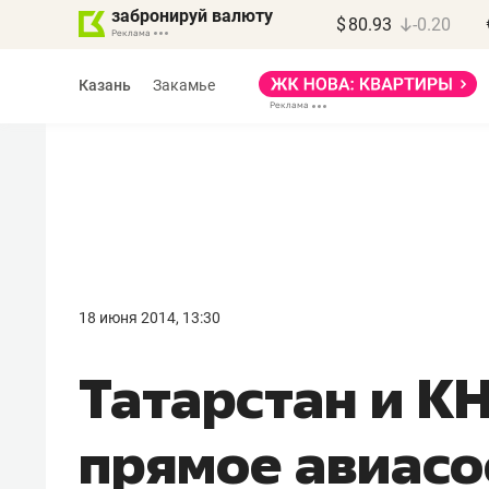
забронируй валюту
$
80.93
-0.20
Казань
Закамье
Василь Мазитов
МАРТ
18 июня 2014, 13:30
«Не зная местных
Татарстан и К
правил, бизнес может
потерять минимум
прямое авиас
полгода»
Как бизнесу выйти на зарубежные