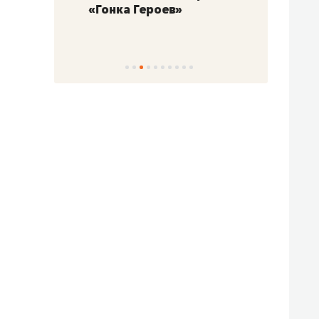
«Гонка Героев»
Казан