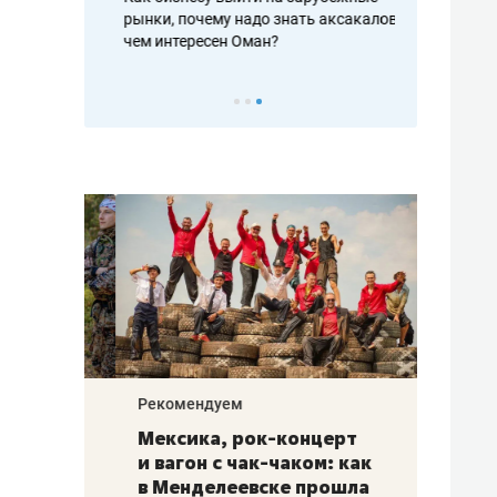
рафакте,
рынки, почему надо знать аксакалов и
о трехкратно
кредитов
чем интересен Оман?
клиентах и ч
Рекомендуем
Рекоме
ой
Мексика, рок-концерт
«Прор
и вагон с чак-чаком: как
30 ме
еским
в Менделеевске прошла
лечит