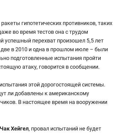
состоянием как основа
антихрупких команд
ракеты гипотетических противников, таких
даже во время тестов она с трудом
ий успешный перехват произошел 5,5 лет
— две в 2010 и одна в прошлом июле – были
ьно подготовленные испытания пройти
стоящую атаку, говорится в сообщении.
а испытания этой дорогостоящей системы.
удут ли добавлены к американскому
тчиков. В настоящее время на вооружении
Чак Хейгел
, провал испытаний не будет