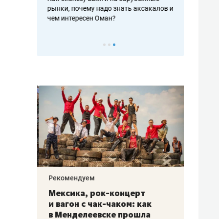
рафакте,
рынки, почему надо знать аксакалов и
о трехкратно
кредитов
чем интересен Оман?
клиентах и ч
Рекомендуем
Рекоме
ой
Мексика, рок-концерт
«Прор
и вагон с чак-чаком: как
30 ме
еским
в Менделеевске прошла
лечит