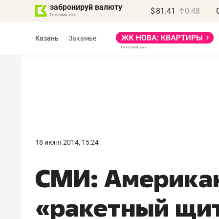
забронируй валюту
$
81.41
0.48
Казань
Закамье
Василь Мазитов
МАРТ
18 июня 2014, 15:24
«Не зная местных
СМИ: Америка
правил, бизнес может
потерять минимум
«ракетный щи
полгода»
Как бизнесу выйти на зарубежные