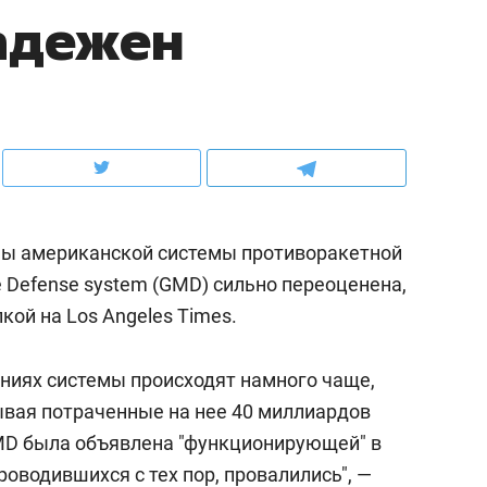
адежен
ов и
о трехкратном росте цен, дотошных
школьной формы о конт
клиентах и чудных запросах мастеров
налогах и развитии без 
ы американской системы противоракетной
 Defense system (GMD) сильно переоценена,
кой на Los Angeles Times.
аниях системы происходят намного чаще,
ндуем
Рекомендуем
вая потраченные на нее 40 миллиардов
мер до квартиры и Face
Опыт выживания в дик
MD была объявлена "функционирующей" в
сто ключа: какой будет
природе, работа
проводившихся с тех пор, провалились", —
асность в ЖК «Нова»
с ментальным и физич