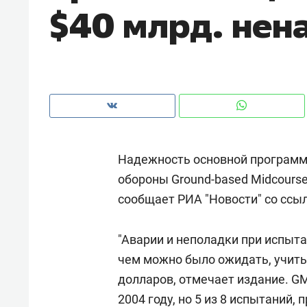
$40 млрд. нен
рынки, почему надо знать аксакал
чем интересен Оман?
Надежность основной программ
обороны Ground-based Midcourse
сообщает РИА "Новости" со ссыл
"Аварии и неполадки при испыт
Рекомендуем
Рекоме
чем можно было ожидать, учиты
Как ГК «МИР ГРУПП» и ВТБ
150 ка
долларов, отмечает издание. G
создают оазис жилого
ID вме
2004 году, но 5 из 8 испытаний, 
комфорта под Казанью
безоп