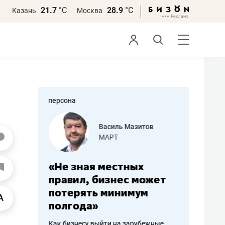
21.7
°С
28.9
°С
Казань
Москва
персона
еменова
Василь Мазитов
»
МАРТ
а: работа
«Не зная местных
«Мне лу
ечься
правил, бизнес может
не зара
вствовать
потерять минимум
чем пот
полгода»
репутац
пошиву
Как бизнесу выйти на зарубежные
Владелец от