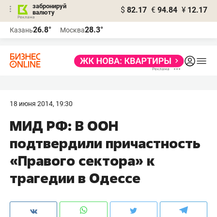
забронируй
$
82.17
€
94.84
¥
12.17
валюту
26.8°
28.3°
Казань
Москва
18 июня 2014, 19:30
МИД РФ: В ООН
подтвердили причастность
«Правого сектора» к
трагедии в Одессе