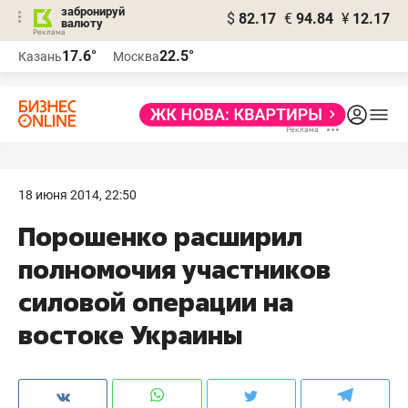
забронируй
$
82.17
€
94.84
¥
12.17
валюту
17.6°
22.5°
Казань
Москва
18 июня 2014, 22:50
Порошенко расширил
полномочия участников
силовой операции на
востоке Украины