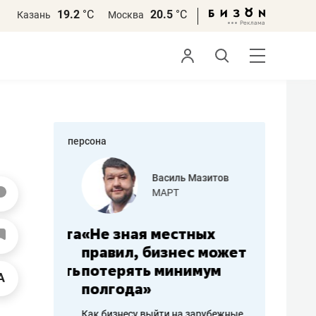
19.2
°С
20.5
°С
Казань
Москва
персона
еменова
Василь Мазитов
»
МАРТ
а: работа
«Не зная местных
«Мне лу
ечься
правил, бизнес может
не зара
вствовать
потерять минимум
чем пот
полгода»
репутац
пошиву
Как бизнесу выйти на зарубежные
Владелец от