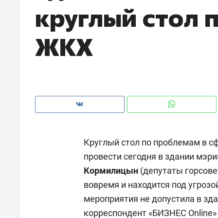
круглый стол 
рынки, почему надо знать аксакал
чем интересен Оман?
ЖКХ
Круглый стол по проблемам в 
провести сегодня в здании мэр
Кормилицын
(депутаты горсове
Рекомендуем
Рекоме
вовремя и находится под угрозо
Как ГК «МИР ГРУПП» и ВТБ
150 ка
мероприятия не допустила в зда
создают оазис жилого
ID вме
корреспондент «БИЗНЕС Online» 
комфорта под Казанью
безоп