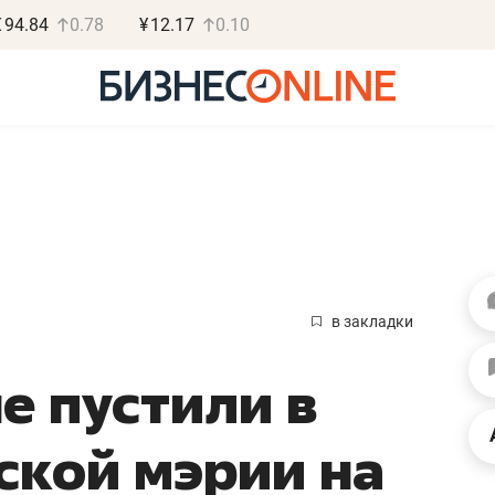
€
94.84
0.78
¥
12.17
0.10
Роман Ободец
Дарья С
«Готовые решения»
«Бросско
в закладки
«Мне лучше
«Мама говорил
е пустили в
не заработать вообще,
помогает отвл
чем потерять
от болезни, чу
ской мэрии на
репутацию»
себя живой»
Владелец отделочной фирмы
Наследница бизнеса по 