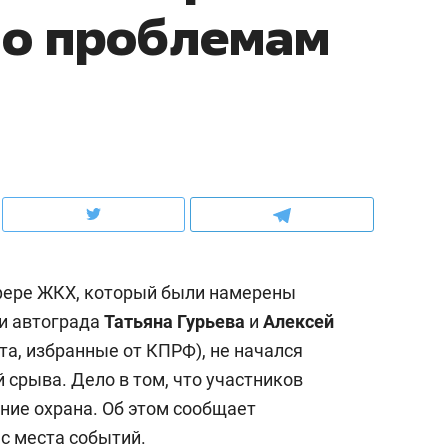
по проблемам
ов и
о трехкратном росте цен, дотошных
школьной формы о конт
клиентах и чудных запросах мастеров
налогах и развитии без 
сфере ЖКХ, который были намерены
ии автограда
Татьяна Гурьева
и
Алексей
та, избранные от КПРФ), не начался
ндуем
Рекомендуем
й срыва. Дело в том, что участников
мер до квартиры и Face
Опыт выживания в дик
ние охрана. Об этом сообщает
сто ключа: какой будет
природе, работа
с места событий.
асность в ЖК «Нова»
с ментальным и физич