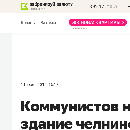
забронируй валюту
$
82.17
0.76
Казань
Закамье
Василь Мазитов
МАРТ
11 июля 2014, 16:12
«Не зная местных
Коммунистов н
правил, бизнес может
потерять минимум
здание челнин
полгода»
Как бизнесу выйти на зарубежные