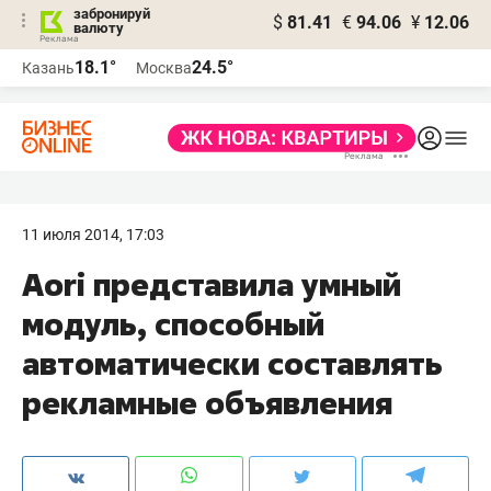
забронируй
$
81.41
€
94.06
¥
12.06
валюту
18.1°
24.5°
Казань
Москва
11 июля 2014, 17:03
Aori представила умный
модуль, способный
автоматически составлять
рекламные объявления