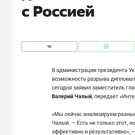
с Россией
рынки, почему надо знать аксакал
чем интересен Оман?
В администрации президента У
возможность разрыва дипломати
сегодня заявил заместитель гл
Валерий Чалый
, передает «Инт
Рекомендуем
Рекоме
«Мы сейчас анализируем разные 
Как ГК «МИР ГРУПП» и ВТБ
150 ка
Чалый. — Есть не только этот, 
создают оазис жилого
ID вме
эффективно и результативно», —
комфорта под Казанью
безоп