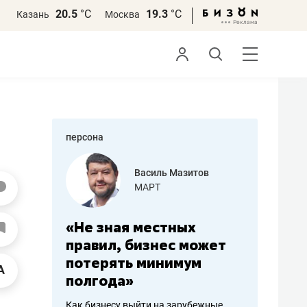
20.5
°С
19.3
°С
Казань
Москва
персона
еменова
Василь Мазитов
»
МАРТ
а: работа
«Не зная местных
«Мне лу
ечься
правил, бизнес может
не зара
вствовать
потерять минимум
чем пот
полгода»
репутац
пошиву
Как бизнесу выйти на зарубежные
Владелец от