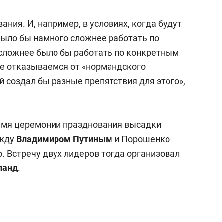
состоянием как основа
антихрупких команд
ания. И, например, в условиях, когда будут
ыло бы намного сложнее работать по
сложнее было бы работать по конкретным
 не отказываемся от «нормандского
 создал бы разные препятствия для этого»,
ремя церемонии празднования высадки
ежду
Владимиром Путиным
и Порошенко
. Встречу двух лидеров тогда организовал
ланд
.