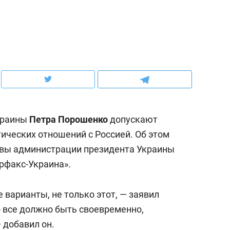
ов и
о трехкратном росте цен, дотошных
школьной формы о конт
клиентах и чудных запросах мастеров
налогах и развитии без 
краины
Петра Порошенко
допускают
ческих отношений с Россией. Об этом
авы администрации президента Украины
ерфакс-Украина».
ндуем
Рекомендуем
варианты, не только этот, — заявил
мер до квартиры и Face
Опыт выживания в дик
но все должно быть своевременно,
сто ключа: какой будет
природе, работа
 добавил он.
асность в ЖК «Нова»
с ментальным и физич