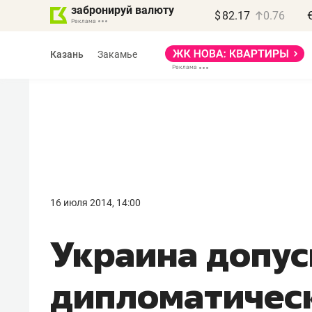
забронируй валюту
$
82.17
0.76
Казань
Закамье
Василь Мазитов
МАРТ
16 июля 2014, 14:00
«Не зная местных
Украина допус
правил, бизнес может
потерять минимум
дипломатичес
полгода»
Как бизнесу выйти на зарубежные