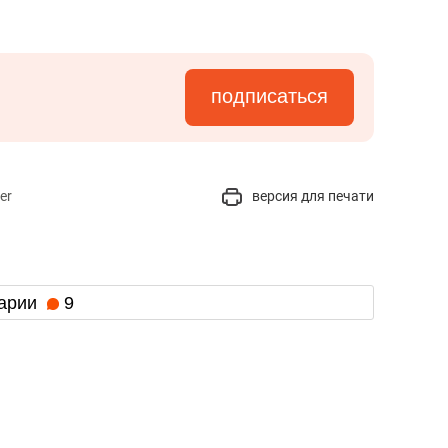
подписаться
er
версия для печати
арии
9