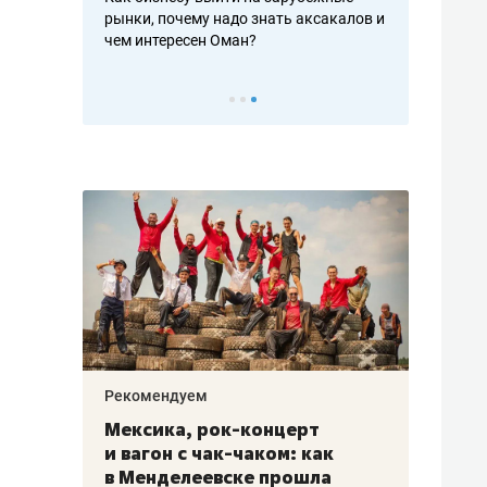
рафакте,
рынки, почему надо знать аксакалов и
о трехкратно
кредитов
чем интересен Оман?
клиентах и ч
Рекомендуем
Рекоме
ой
Мексика, рок-концерт
«Прор
и вагон с чак-чаком: как
30 ме
еским
в Менделеевске прошла
лечит