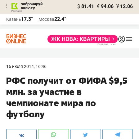
забронируй
$
81.41
€
94.06
¥
12.06
валюту
17.3°
22.4°
Казань
Москва
16 июля 2014, 16:46
РФС получит от ФИФА $9,5
млн. за участие в
чемпионате мира по
футболу