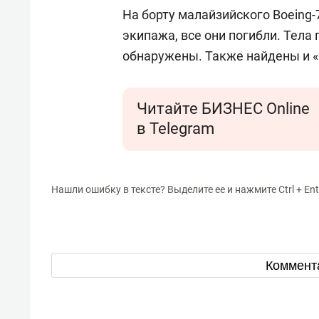
отвечают личным
состо
На борту малайзийского Boeing-
имуществом!»
антих
экипажа, все они погибли. Тела
обнаружены. Также найдены и 
Читайте БИЗНЕС Online
в Telegram
Нашли ошибку в тексте? Выделите ее и нажмите Ctrl + Ent
Коммент