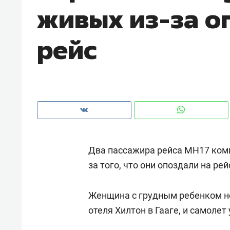
живых из-за о
с ЖК «Иволга» в Зеленодольске
рейс
Два пассажира рейса МН17 компа
за того, что они опоздали на рей
Рекомендуем
Рекоме
Женщина с грудным ребенком не
«В банкротствах сегодня
Опыт 
отеля Хилтон в Гааге, и самолет 
ищут не активы, а людей,
приро
которые ими управляли. Они
с мен