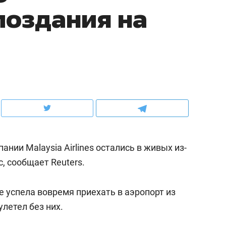
поздания на
школьной формы о контрафакте,
рынки, почему надо зна
налогах и развитии без кредитов
чем интересен Оман?
нии Malaysia Airlines остались в живых из-
с, сообщает Reuters.
ндуем
Рекомендуем
 успела вовремя приехать в аэропорт из
выживания в дикой
Мексика, рок-концерт
улетел без них.
де, работа
и вагон с чак-чаком: ка
тальным и физическим
в Менделеевске прошл