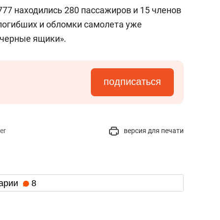
янием как основа
«Гонка Героев»
777 находились 280 пассажиров и 15 членов
рупких команд
 погибших и обломки самолета уже
«черные ящики».
подписаться
er
версия для печати
арии
8