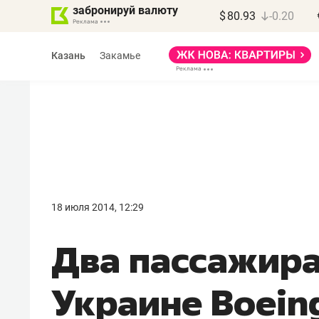
забронируй валюту
$
80.93
-0.20
Казань
Закамье
Марат Арсланов
«КирпичХолдинг»
18 июля 2014, 12:29
«Главная задача
Два пассажира
девелопера – найти
правильный продукт»
Украине Boein
Девелопер из топ-10* застройщико
Башкортостана входит в Татарстан