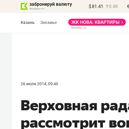
забронируй валюту
$
81.41
0.48
Казань
Закамье
Василь Мазитов
МАРТ
26 июля 2014, 09:40
«Не зная местных
Верховная рад
правил, бизнес может
потерять минимум
рассмотрит во
полгода»
Как бизнесу выйти на зарубежные