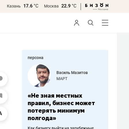
17.6
°С
22.9
°С
Казань
Москва
персона
еменова
Василь Мазитов
»
МАРТ
а: работа
«Не зная местных
«Мне лу
ечься
правил, бизнес может
не зара
вствовать
потерять минимум
чем пот
полгода»
репутац
пошиву
Как бизнесу выйти на зарубежные
Владелец от