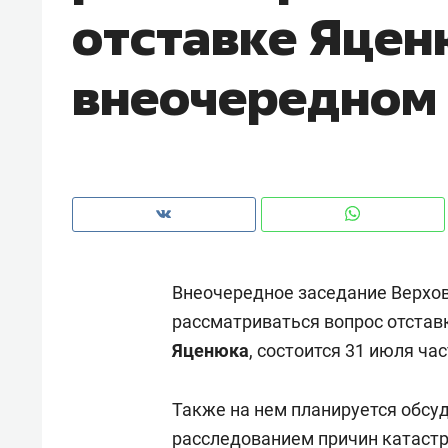
отставке Яцен
рынки, почему надо знать аксакал
чем интересен Оман?
внеочередном
Внеочередное заседание Верхов
рассматриваться вопрос отста
Яценюка
, состоится 31 июля ч
Рекомендуем
Рекоме
Как ГК «МИР ГРУПП» и ВТБ
150 ка
Также на нем планируется обсуд
создают оазис жилого
ID вме
комфорта под Казанью
расследованием причин катастр
безоп