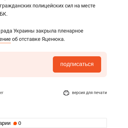
состоянием как основа
гражданских полицейских сил на месте
антихрупких команд
БК.
 рада Украины закрыла пленарное
ление
об отставке Яценюка.
подписаться
er
версия для печати
арии
0