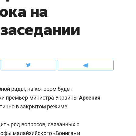
юка на
ов и
о трехкратном росте цен, дотошных
школьной формы о конт
клиентах и чудных запросах мастеров
налогах и развитии без 
 заседании
ной рады, на котором будет
вки премьер-министра Украины
Арсения
астично в закрытом режиме.
ндуем
Рекомендуем
мер до квартиры и Face
Опыт выживания в дик
ить ряд вопросов, связанных с
сто ключа: какой будет
природе, работа
офы малайзийского «Боинга» и
асность в ЖК «Нова»
с ментальным и физич