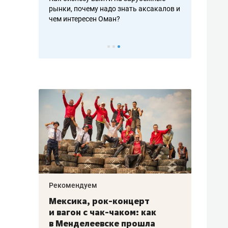
рафакте,
рынки, почему надо знать аксакалов и
о трехкратно
кредитов
чем интересен Оман?
клиентах и ч
Рекомендуем
Рекоме
ой
Мексика, рок-концерт
«Прор
и вагон с чак-чаком: как
30 ме
еским
в Менделеевске прошла
лечит