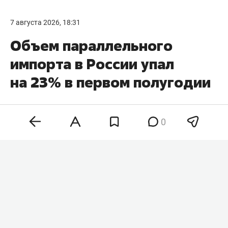
7 августа 2026, 18:31
Объем параллельного
импорта в России упал
на 23% в первом полугодии
0
За первое полугодие 2026 года в России по
механизму параллельного импорта ввезли
товаров на $10,6 млрд. Это на 23% меньше, чем
за аналогичный период прошлого года, сообщил
замглавы минпромторга
Роман Чекушов
,
передает «
Интерфакс
».