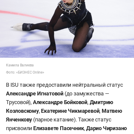
Камила Валиева
Фото: «БИЗНЕС Online»
В ISU также предоставили нейтральный статус
Александре Игнатовой
(до замужества —
Трусовой),
Александре Бойковой
,
Дмитрию
Козловскому
,
Екатерине Чикмаревой
,
Матвею
Янченкову
(парное катание). Также статус
присвоили
Елизавете Пасечник
,
Дарио Чиризано