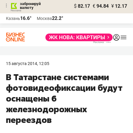
забронируй
$
82.17
€
94.84
¥
12.17
валюту
16.6°
22.2°
Казань
Москва
15 августа 2014, 12:05
В Татарстане системами
фотовидеофиксации будут
оснащены 6
железнодорожных
переездов