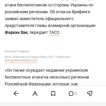
атаки беспилотников со стороны Украины по
российским регионам. Об этом на брифинге
заявил заместитель официального
представителя главы всемирной организации
Фархан Хак
, передает
ТАСС
.
Антониу Гутерриш
Фото: © Ministry of Foreign Affairs of R / Twitter.com /
www.globallookpress.com
«Он также осуждает недавние украинские
беспилотные атаки на несколько регионов
Российской Федерации, которые, как
сообщается, привели к жертвам среди
0
гражданского населения и ущербу гражданской
инфраструктуре», — заявил Хак.