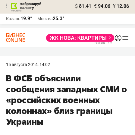
забронируй
$
81.41
€
94.06
¥
12.06
валюту
19.9°
25.3°
Казань
Москва
15 августа 2014, 14:02
В ФСБ объяснили
сообщения западных СМИ о
«российских военных
колоннах» близ границы
Украины