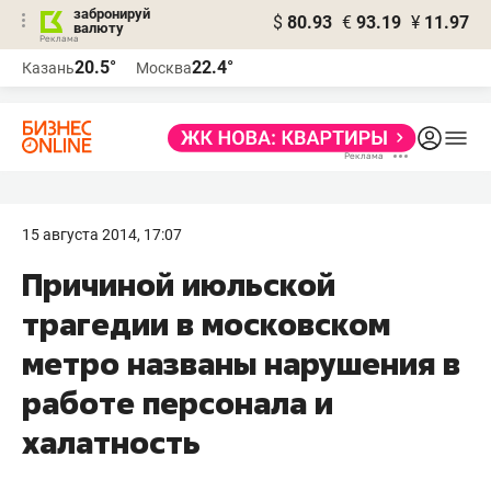
забронируй
$
80.93
€
93.19
¥
11.97
валюту
20.5°
22.4°
Казань
Москва
15 августа 2014, 17:07
Причиной июльской
трагедии в московском
метро названы нарушения в
работе персонала и
халатность