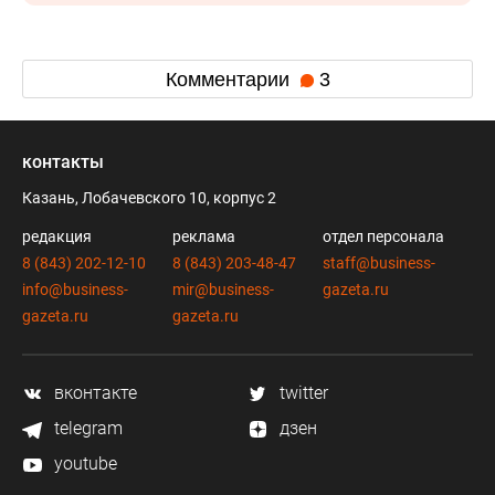
Комментарии
3
контакты
Казань, Лобачевского 10, корпус 2
редакция
реклама
отдел персонала
8 (843) 202-12-10
8 (843) 203-48-47
staff@business-
info@business-
mir@business-
gazeta.ru
gazeta.ru
gazeta.ru
вконтакте
twitter
telegram
дзен
youtube