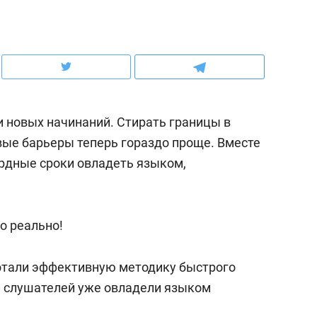
ов и
о трехкратном росте цен, дотошных
школьной формы о конт
клиентах и чудных запросах мастеров
налогах и развитии без 
и новых начинаний. Стирать границы в
ые барьеры теперь гораздо проще. Вместе
кордные сроки овладеть языком,
то реально!
ндуем
Рекомендуем
ботали эффективную методику быстрого
мер до квартиры и Face
Опыт выживания в дик
и слушателей уже овладели языком
сто ключа: какой будет
природе, работа
асность в ЖК «Нова»
с ментальным и физич