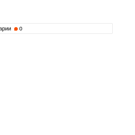
арии
0