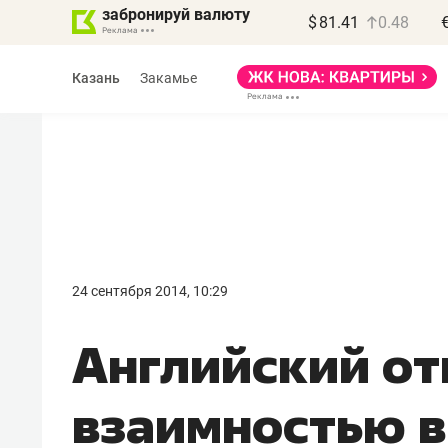
забронируй валюту
$
81.41
0.48
Казань
Закамье
Василь Мазитов
МАРТ
24 сентября 2014, 10:29
«Не зная местных
Английский от
правил, бизнес может
потерять минимум
взаимностью в 
полгода»
Как бизнесу выйти на зарубежные