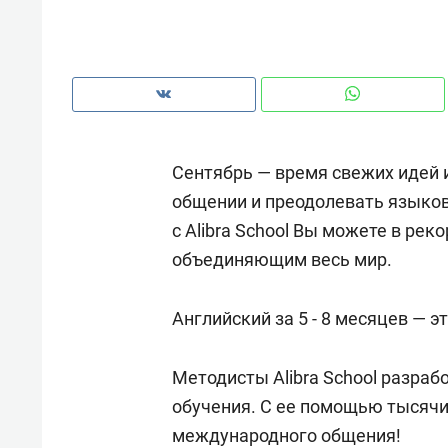
рынки, почему надо знать аксакал
чем интересен Оман?
Сентябрь — время свежих идей 
общении и преодолевать языков
с Alibra School Вы можете в ре
объединяющим весь мир.
Английский за 5 - 8 месяцев — э
Рекомендуем
Рекоме
Методисты Alibra School разра
Как ГК «МИР ГРУПП» и ВТБ
150 ка
обучения. С ее помощью тысяч
создают оазис жилого
ID вме
международного общения!
комфорта под Казанью
безоп