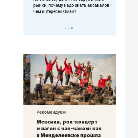
рафакте,
рынки, почему надо знать аксакалов и
о трехкратно
кредитов
чем интересен Оман?
клиентах и ч
Рекомендуем
Рекоме
ой
Мексика, рок-концерт
«Прор
и вагон с чак-чаком: как
30 ме
еским
в Менделеевске прошла
лечит