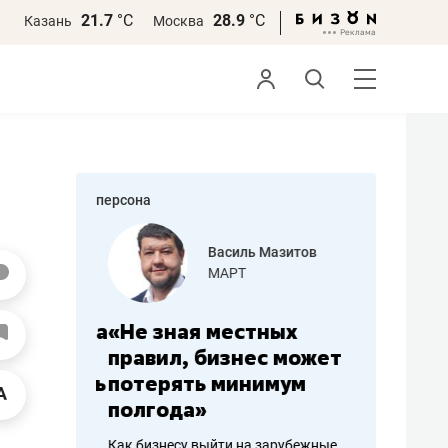
21.7
°С
28.9
°С
Казань
Москва
персона
еменова
Василь Мазитов
»
МАРТ
а: работа
«Не зная местных
«Мне лу
ечься
правил, бизнес может
не зара
вствовать
потерять минимум
чем пот
полгода»
репутац
пошиву
Как бизнесу выйти на зарубежные
Владелец от