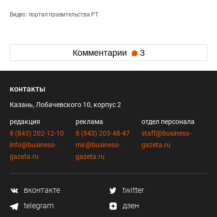
Видео: портал правительства РТ
Комментарии
3
контакты
Казань, Лобачевского 10, корпус 2
редакция
реклама
отдел персонала
8 (843) 202-12-10
8 (843) 203-48-47
staff@business-
info@business-
mir@business-
gazeta.ru
gazeta.ru
gazeta.ru
вконтакте
twitter
telegram
дзен