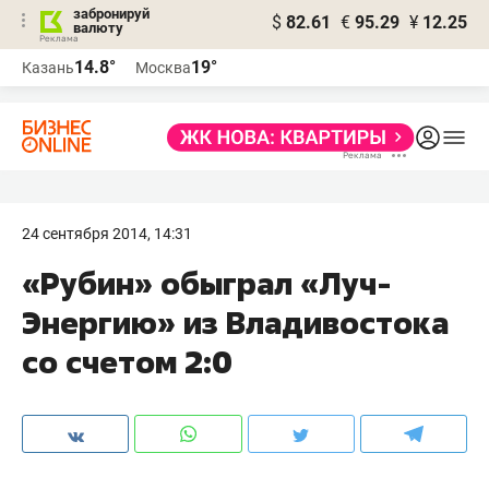
забронируй
$
82.61
€
95.29
¥
12.25
валюту
14.8°
19°
Казань
Москва
24 сентября 2014, 14:31
«Рубин» обыграл «Луч-
Энергию» из Владивостока
со счетом 2:0