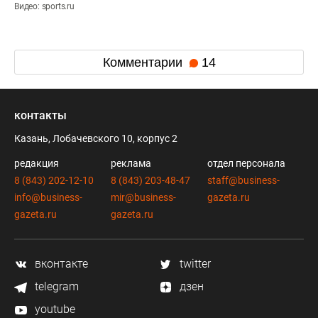
Видео: sports.ru
Комментарии
14
контакты
Казань, Лобачевского 10, корпус 2
редакция
реклама
отдел персонала
8 (843) 202-12-10
8 (843) 203-48-47
staff@business-
info@business-
mir@business-
gazeta.ru
gazeta.ru
gazeta.ru
вконтакте
twitter
telegram
дзен
youtube