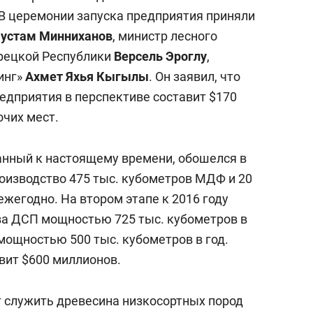
состоянием как основа
 В церемонии запуска предприятия приняли
антихрупких команд
устам Минниханов
, министр лесного
урецкой Республики
Версель Эроглу
,
инг»
Ахмет Яхья Кыгылы
. Он заявил, что
едприятия в перспективе составит $170
очих мест.
анный к настоящему времени, обошелся в
роизводство 475 тыс. кубометров МДФ и 20
ежегодно. На втором этапе к 2016 году
ва ДСП мощностью 725 тыс. кубометров в
П мощностью 500 тыс. кубометров в год.
вит $600 миллионов.
 служить древесина низкосортных пород