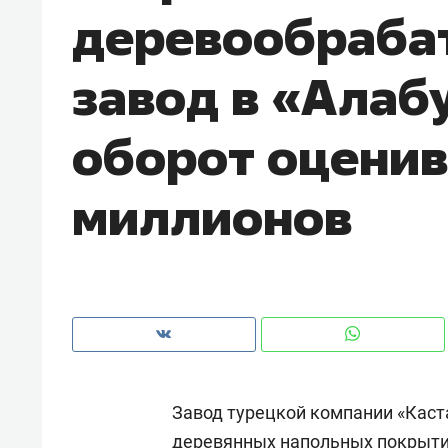
деревообраб
рынки, почему надо знать аксакал
чем интересен Оман?
завод в «Алаб
оборот оценив
миллионов
Рекомендуем
Рекоме
Как ГК «МИР ГРУПП» и ВТБ
150 ка
Завод турецкой компании «Каст
создают оазис жилого
ID вме
комфорта под Казанью
безоп
деревянных напольных покрытий