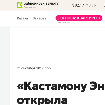
забронируй валюту
$
82.17
0.76
Казань
Закамье
Василь Мазитов
МАРТ
24 сентября 2014, 15:25
«Не зная местных
«Кастамону Эн
правил, бизнес может
потерять минимум
открыла
полгода»
Как бизнесу выйти на зарубежные