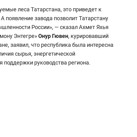
уемые леса Татарстана, это приведет к
 А появление завода позволит Татарстану
шленности России», — сказал Ахмет Яхья
амону Энтегре»
Онур Гювен
, курировавший
ане, заявил, что республика была интересна
личия сырья, энергетической
ия поддержки руководства региона.