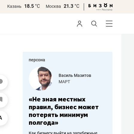
18.5
°С
21.3
°С
Казань
Москва
персона
еменова
Василь Мазитов
»
МАРТ
а: работа
«Не зная местных
«Мне лу
ечься
правил, бизнес может
не зара
вствовать
потерять минимум
чем пот
полгода»
репутац
пошиву
Как бизнесу выйти на зарубежные
Владелец от