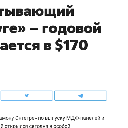
атывающий
ов и
о трехкратном росте цен, дотошных
школьной формы о конт
клиентах и чудных запросах мастеров
налогах и развитии без 
уге» – годовой
ается в $170
ндуем
Рекомендуем
мер до квартиры и Face
Опыт выживания в дик
амону Энтегре» по выпуску МДФ-панелей и
сто ключа: какой будет
природе, работа
асность в ЖК «Нова»
с ментальным и физич
 открылся сегодня в особой