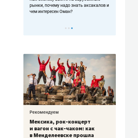
рафакте,
рынки, почему надо знать аксакалов и
о трехкратно
кредитов
чем интересен Оман?
клиентах и ч
Рекомендуем
Рекоме
ой
Мексика, рок-концерт
«Прор
и вагон с чак-чаком: как
30 ме
еским
в Менделеевске прошла
лечит