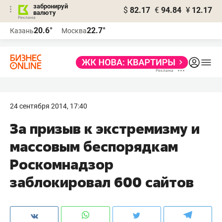
забронируй
$
82.17
€
94.84
¥
12.17
валюту
20.6°
22.7°
Казань
Москва
24 сентября 2014, 17:40
За призыв к экстремизму и
массовым беспорядкам
Роскомнадзор
заблокировал 600 сайтов