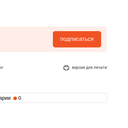
состоянием как основа
антихрупких команд
подписаться
er
версия для печати
арии
0