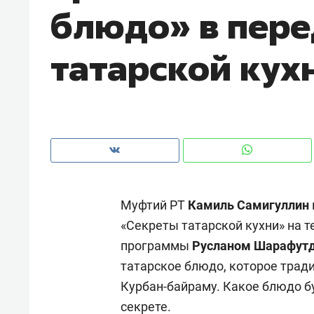
блюдо» в пере
рынки, почему надо знать аксакал
чем интересен Оман?
татарской кух
Муфтий РТ
Камиль Самигуллин
«Секреты татарской кухни» на 
программы
Русланом Шарафут
Рекомендуем
Рекоме
татарское блюдо, которое трад
Как ГК «МИР ГРУПП» и ВТБ
150 ка
Курбан-байраму. Какое блюдо б
создают оазис жилого
ID вме
секрете.
комфорта под Казанью
безоп