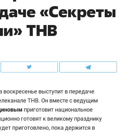
даче «Секреты
ов и
о трехкратном росте цен, дотошных
школьной формы о конт
клиентах и чудных запросах мастеров
налогах и развитии без 
ни» ТНВ
в воскресенье выступит в передаче
телеканале ТНВ. Он вместе с ведущим
диновым
приготовит национальное
ндуем
Рекомендуем
иционно готовят к великому празднику
мер до квартиры и Face
Опыт выживания в дик
удет приготовлено, пока держится в
сто ключа: какой будет
природе, работа
асность в ЖК «Нова»
с ментальным и физич