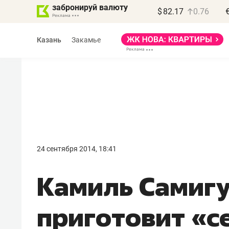
забронируй валюту
$
82.17
0.76
Казань
Закамье
Василь Мазитов
МАРТ
24 сентября 2014, 18:41
«Не зная местных
Камиль Самиг
правил, бизнес может
потерять минимум
приготовит «с
полгода»
Как бизнесу выйти на зарубежные