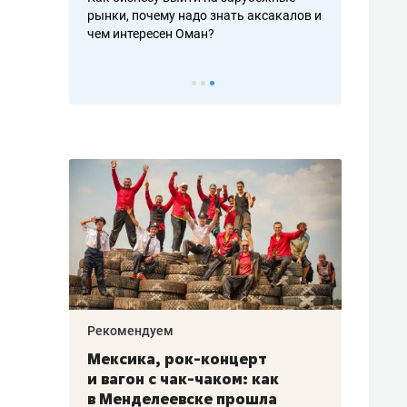
рафакте,
рынки, почему надо знать аксакалов и
о трехкратно
кредитов
чем интересен Оман?
клиентах и ч
Рекомендуем
Рекоме
ой
Мексика, рок-концерт
«Прор
и вагон с чак-чаком: как
30 ме
еским
в Менделеевске прошла
лечит