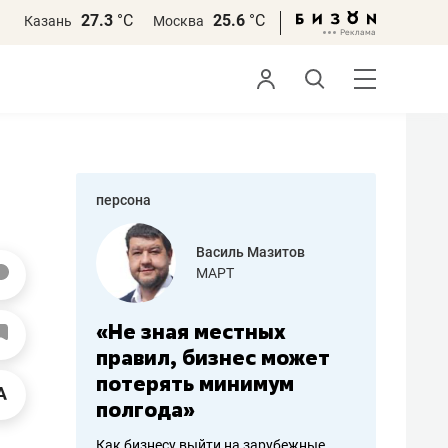
27.3
°С
25.6
°С
Казань
Москва
персона
еменова
Василь Мазитов
»
МАРТ
а: работа
«Не зная местных
«Мне лу
ечься
правил, бизнес может
не зара
вствовать
потерять минимум
чем пот
полгода»
репутац
пошиву
Как бизнесу выйти на зарубежные
Владелец от