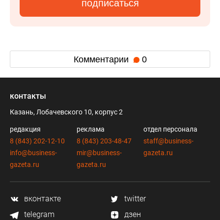
подписаться
Комментарии
0
контакты
Казань, Лобачевского 10, корпус 2
редакция
реклама
отдел персонала
8 (843) 202-12-10
8 (843) 203-48-47
staff@business-
info@business-
mir@business-
gazeta.ru
gazeta.ru
gazeta.ru
вконтакте
twitter
telegram
дзен