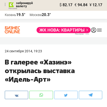
забронируй
$
82.17
€
94.84
¥
12.17
валюту
19.5°
20.3°
Казань
Москва
24 сентября 2014, 19:23
В галерее «Хазинэ»
открылась выставка
«Идель-Арт»