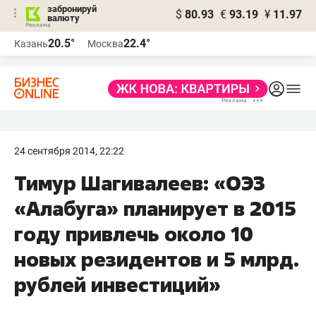
забронируй
$
80.93
€
93.19
¥
11.97
валюту
20.5°
22.4°
Казань
Москва
24 сентября 2014, 22:22
Тимур Шагивалеев: «ОЭЗ
«Алабуга» планирует в 2015
году привлечь около 10
новых резидентов и 5 млрд.
рублей инвестиций»