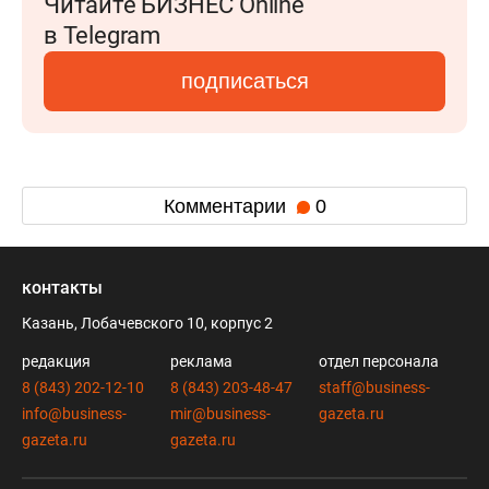
Читайте БИЗНЕС Online
в Telegram
подписаться
Комментарии
0
контакты
Казань, Лобачевского 10, корпус 2
редакция
реклама
отдел персонала
8 (843) 202-12-10
8 (843) 203-48-47
staff@business-
info@business-
mir@business-
gazeta.ru
gazeta.ru
gazeta.ru