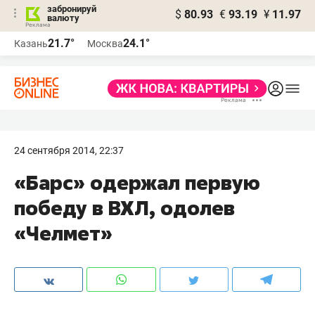
забронируй
$
80.93
€
93.19
¥
11.97
валюту
21.7°
24.1°
Казань
Москва
24 сентября 2014, 22:37
«Барс» одержал первую
победу в ВХЛ, одолев
«Челмет»