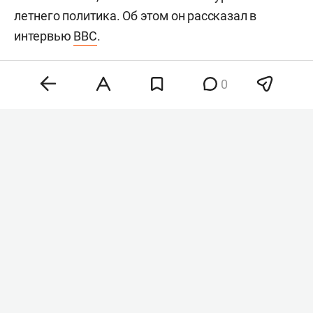
летнего политика. Об этом он рассказал в
интервью
BBC
.
0
Хантер Байден
Фото: © Chris Kleponis / Keystone Press Agency /
www.globallookpress.com