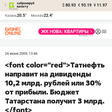
забронируй
$
80.93
€
93.19
¥
11.97
валюту
20.5°
22.4°
Казань
Москва
26 июня 2009, 13:46
<font color="red">Татнефть
направит на дивиденды
10,2 млрд. рублей или 30%
от прибыли. Бюджет
Татарстана получит 3 млрд.
</font>