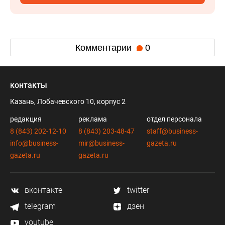
Комментарии
0
контакты
Казань, Лобачевского 10, корпус 2
редакция
реклама
отдел персонала
8 (843) 202-12-10
8 (843) 203-48-47
staff@business-
info@business-
mir@business-
gazeta.ru
gazeta.ru
gazeta.ru
вконтакте
twitter
telegram
дзен
youtube