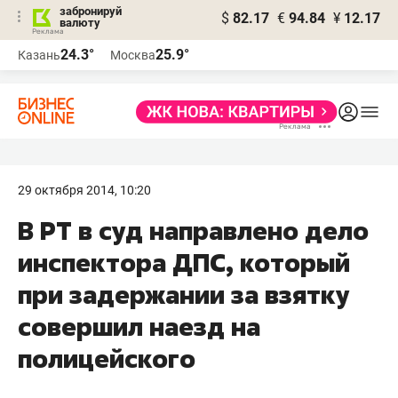
забронируй
$
82.17
€
94.84
¥
12.17
валюту
24.3°
25.9°
Казань
Москва
29 октября 2014, 10:20
В РТ в суд направлено дело
инспектора ДПС, который
при задержании за взятку
совершил наезд на
полицейского