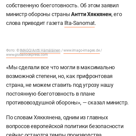
собственную боеготовность. Об этом заявил
министр обороны страны
Антти Хяккянен
, его
слова приводит газета
Ilta-Sanomat
.
Фото: ©
IMAGO/Antti Hämäläinen
/
www.imago-images.de
/
www.globallookpress.com
«Мы сделали все что могли в максимально
возможной степени, но, как прифронтовая
страна, не можем ставить под угрозу нашу
постоянную боеготовность в плане
противовоздушной обороны», — сказал министр.
По словам Хяккянена, одним из главных
вопросов европейской политики безопасности
сейчас остаются темпы производства