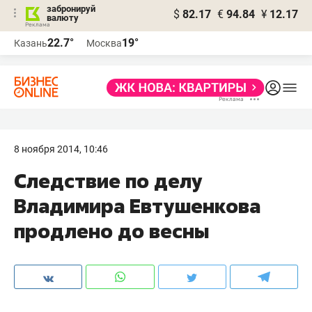
забронируй
$
82.17
€
94.84
¥
12.17
валюту
22.7°
19°
Казань
Москва
8 ноября 2014, 10:46
Следствие по делу
Владимира Евтушенкова
продлено до весны