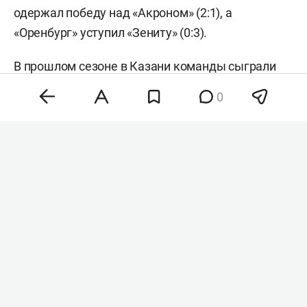
одержал победу над «Акроном» (2:1), а
«Оренбург» уступил «Зениту» (0:3).
В прошлом сезоне в Казани команды сыграли
вничью 1:1, а летом на сборах провели
0
товарищеский матч, в котором победил
«Оренбург» (2:1).
Перед матчем выступит
DJ Карен Макарена
, а
на фуд-кортах в чаше стадиона пройдут
автограф-сессии топового стримера Dota 2
Misolo3 и футбольного блогера
Евгения
Спирякова
.
При покупке билета на матч с «Оренбургом» клуб
предоставляет скидку 50% на билет на матч