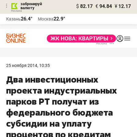
забронируй
$
82.17
€
94.84
¥
12.17
валюту
26.4°
22.9°
Казань
Москва
25 ноября 2014, 10:35
Два инвестиционных
проекта индустриальных
парков РТ получат из
федерального бюджета
субсидии на уплату
процентов по кредитам