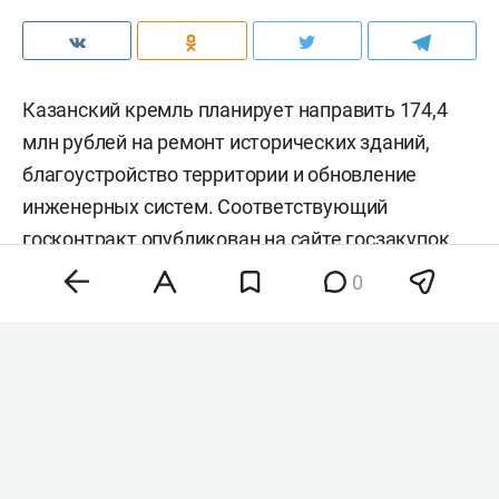
Казанский кремль планирует направить 174,4
млн рублей на ремонт исторических зданий,
благоустройство территории и обновление
инженерных систем. Соответствующий
госконтракт
опубликован
на сайте госзакупок.
Главными объектами ремонта станут
0
Благовещенский собор, Архиерейский дом,
мечеть Кул Шариф, Дворцовая церковь, здания
Пушечного двора, Присутственных мест,
Северный корпус и территория Казанского
кремля.