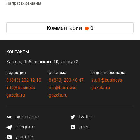
На правах рекламы
Комментарии
0
контакты
Казань, Лобачевского 10, корпус 2
редакция
реклама
отдел персонала
8 (843) 202-12-10
8 (843) 203-48-47
staff@business-
info@business-
mir@business-
gazeta.ru
gazeta.ru
gazeta.ru
вконтакте
twitter
telegram
дзен
youtube