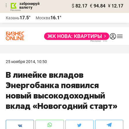
забронируй
$
82.17
€
94.84
¥
12.17
валюту
17.5°
16.1°
Казань
Москва
25 ноября 2014, 10:50
В линейке вкладов
Энергобанка появился
новый высокодоходный
вклад «Новогодний старт»