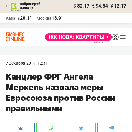
забронируй
$
82.17
€
94.84
¥
12.17
валюту
20.1°
18.9°
Казань
Москва
7 декабря 2014, 12:31
Канцлер ФРГ Ангела
Меркель назвала меры
Евросоюза против России
правильными