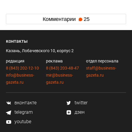
Комментарии
25
контакты
Казань, Лобачевского 10, корпус 2
редакция
реклама
отдел персонала
8 (843) 202-12-10
8 (843) 203-48-47
staff@business-
info@business-
mir@business-
gazeta.ru
gazeta.ru
gazeta.ru
вконтакте
twitter
telegram
дзен
youtube