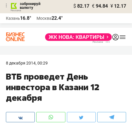
забронируй
$
82.17
€
94.84
¥
12.17
валюту
16.8°
22.4°
Казань
Москва
8 декабря 2014, 00:29
ВТБ проведет День
инвестора в Казани 12
декабря