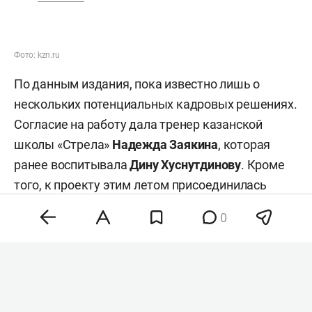
Фото: kzn.ru
По данным издания, пока известно лишь о
нескольких потенциальных кадровых решениях.
Согласие на работу дала тренер казанской
школы «Стрела»
Надежда Заякина
, которая
ранее воспитывала
Дину Хуснутдинову
. Кроме
того, к проекту этим летом присоединилась
Елена Тарасова
, ранее работавшая в Федерации
0
фигурного катания Татарстана. Она должна
занять должность заместителя директора
школы.
При этом другие специалисты пока не