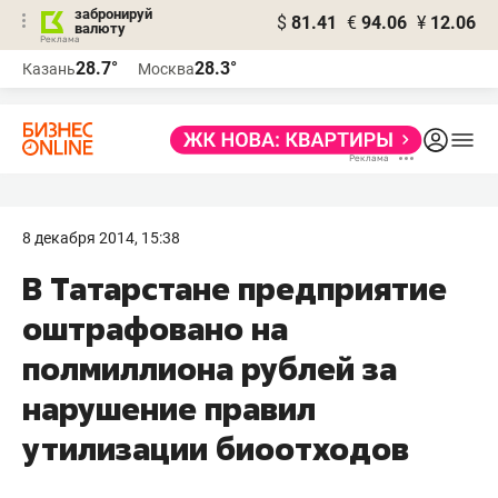
забронируй
$
81.41
€
94.06
¥
12.06
валюту
28.7°
28.3°
Казань
Москва
8 декабря 2014, 15:38
В Татарстане предприятие
оштрафовано на
полмиллиона рублей за
нарушение правил
утилизации биоотходов