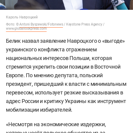
Кароль Навроцкий
Фото: ©
Antoni Byszewski/Fotonews
/ Keystone Press Agency /
www.globallookpress.com
Белик назвал заявление Навроцкого о «выгоде»
украинского конфликта отражением
национальных интересов Польши, которая
стремится укрепить свои позиции в Восточной
Европе. По мнению депутата, польский
президент, пришедший к власти с минимальным
перевесом, использует резкие высказывания в
адрес России и критику Украины как инструмент
мобилизации избирателей.
«Несмотря на экономические издержки,
которые несёт польское общество из-за