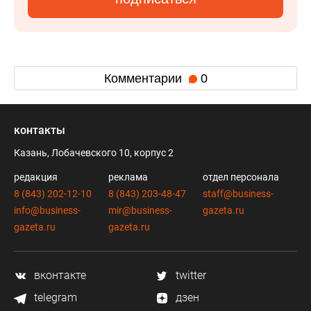
Комментарии
0
контакты
Казань, Лобачевского 10, корпус 2
редакция
реклама
отдел персонала
8 (843) 202-12-10
8 (843) 203-48-47
staff@business-
info@business-
mir@business-
gazeta.ru
gazeta.ru
gazeta.ru
вконтакте
twitter
telegram
дзен