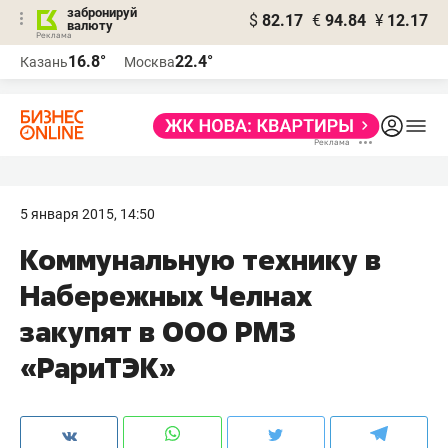
забронируй
$
82.17
€
94.84
¥
12.17
валюту
16.8°
22.4°
Казань
Москва
5 января 2015, 14:50
Коммунальную технику в
Набережных Челнах
закупят в ООО РМЗ
«РариТЭК»