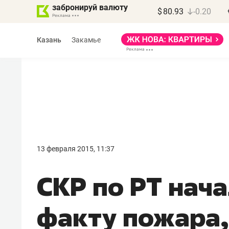
забронируй валюту
$
80.93
-0.20
Казань
Закамье
Василь Мазитов
МАРТ
13 февраля 2015, 11:37
«Не зная местных
СКР по РТ нач
правил, бизнес может
потерять минимум
факту пожара,
полгода»
Как бизнесу выйти на зарубежные