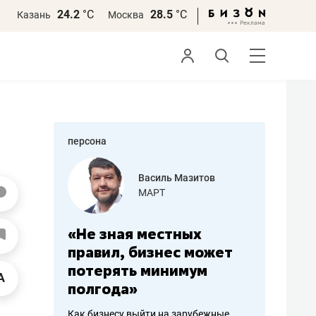
24.2
°С
28.5
°С
Казань
Москва
персона
еменова
Василь Мазитов
»
МАРТ
а: работа
«Не зная местных
«Мне лу
ечься
правил, бизнес может
не зара
вствовать
потерять минимум
чем пот
полгода»
репутац
пошиву
Как бизнесу выйти на зарубежные
Владелец от