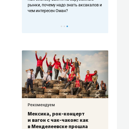
рафакте,
рынки, почему надо знать аксакалов и
о трехкратно
кредитов
чем интересен Оман?
клиентах и ч
Рекомендуем
Рекоме
ой
Мексика, рок-концерт
«Прор
и вагон с чак-чаком: как
30 ме
еским
в Менделеевске прошла
лечит