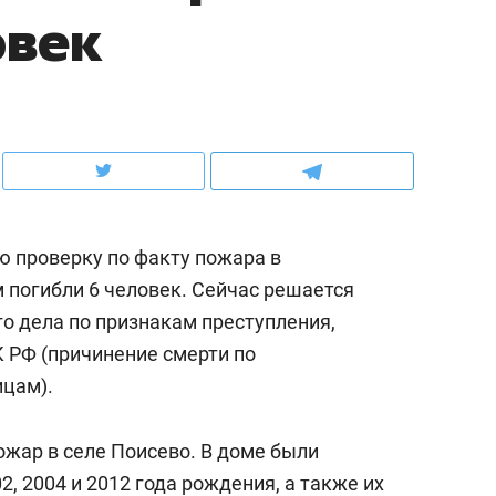
овек
ов и
о трехкратном росте цен, дотошных
школьной формы о конт
клиентах и чудных запросах мастеров
налогах и развитии без 
ю проверку по факту пожара в
 погибли 6 человек. Сейчас решается
о дела по признакам преступления,
К РФ (причинение смерти по
ицам).
ндуем
Рекомендуем
мер до квартиры и Face
Опыт выживания в дик
жар в селе Поисево. В доме были
сто ключа: какой будет
природе, работа
, 2004 и 2012 года рождения, а также их
асность в ЖК «Нова»
с ментальным и физич