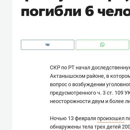
погибли 6 чел
рынки, почему надо знать аксакал
чем интересен Оман?
СКР по РТ начал доследственну
Актанышском районе, в котором
вопрос о возбуждении уголовног
предусмотренного ч. 3 ст. 109 У
неосторожности двум и более л
Рекомендуем
Рекоме
Как ГК «МИР ГРУПП» и ВТБ
150 ка
Ночью 13 февраля
произошел
по
создают оазис жилого
ID вме
обнаружены тела трех детей 2002
комфорта под Казанью
безоп