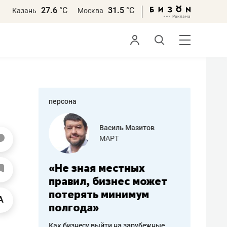
27.6
°С
31.5
°С
Казань
Москва
персона
еменова
Василь Мазитов
»
МАРТ
а: работа
«Не зная местных
«Мне лу
ечься
правил, бизнес может
не зара
вствовать
потерять минимум
чем пот
полгода»
репутац
пошиву
Как бизнесу выйти на зарубежные
Владелец от