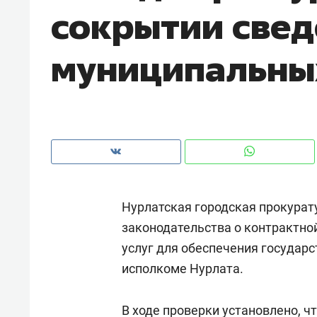
сокрытии свед
рынки, почему надо знать аксакал
чем интересен Оман?
муниципальны
Нурлатская городская прокурат
законодательства о контрактной
услуг для обеспечения государ
Рекомендуем
Рекоме
исполкоме Нурлата.
Как ГК «МИР ГРУПП» и ВТБ
150 ка
создают оазис жилого
ID вме
комфорта под Казанью
В ходе проверки установлено, 
безоп