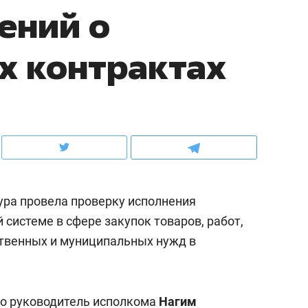
ений о
ов и
о трехкратном росте цен, дотошных
школьной формы о конт
клиентах и чудных запросах мастеров
налогах и развитии без 
х контрактах
ура провела проверку исполнения
 системе в сфере закупок товаров, работ,
ственных и муниципальных нужд в
ндуем
Рекомендуем
мер до квартиры и Face
Опыт выживания в дик
сто ключа: какой будет
природе, работа
что руководитель исполкома
асность в ЖК «Нова»
Нагим
с ментальным и физич