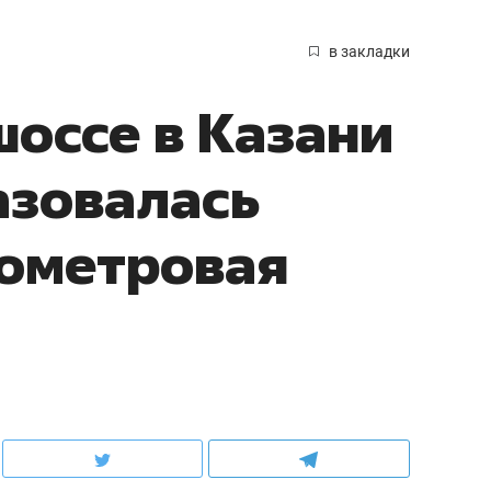
в закладки
оссе в Казани
азовалась
лометровая