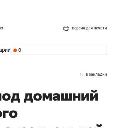
er
версия для печати
арии
0
в закладки
под домашний
ого