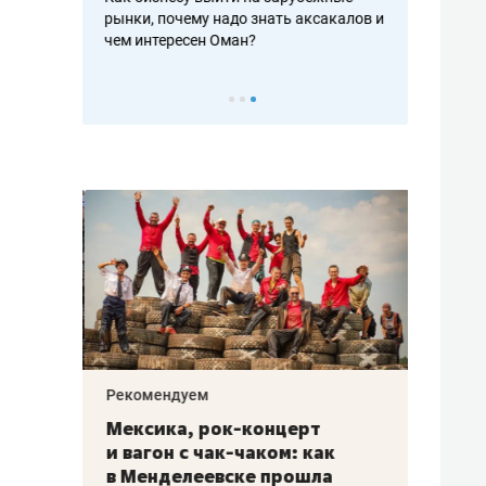
рафакте,
рынки, почему надо знать аксакалов и
о трехкратно
кредитов
чем интересен Оман?
клиентах и ч
Рекомендуем
Рекоме
ой
Мексика, рок-концерт
«Прор
и вагон с чак-чаком: как
30 ме
еским
в Менделеевске прошла
лечит