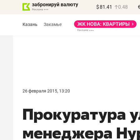
забронируй валюту
$
81.41
0.48
Казань
Закамье
Василь Мазитов
МАРТ
26 февраля 2015, 13:20
«Не зная местных
Прокуратура у
правил, бизнес может
потерять минимум
менеджера Ну
полгода»
Как бизнесу выйти на зарубежные