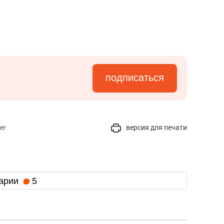
подписаться
er
версия для печати
арии
5