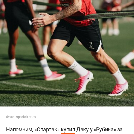
Фото:
spartak.com
Напомним, «Спартак»
купил
Даку у «Рубина» за