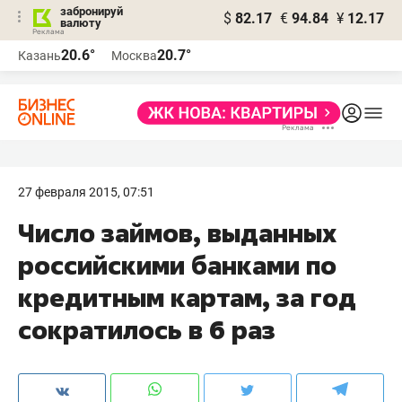
забронируй
$
82.17
€
94.84
¥
12.17
валюту
20.6°
20.7°
Казань
Москва
27 февраля 2015, 07:51
Число займов, выданных
российскими банками по
кредитным картам, за год
сократилось в 6 раз