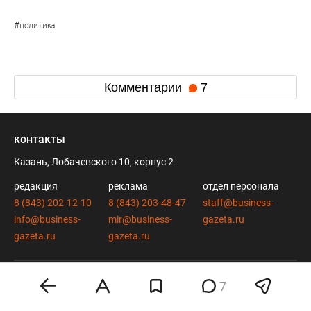
#
политика
Комментарии
7
контакты
Казань, Лобачевского 10, корпус 2
редакция
реклама
отдел персонала
8 (843) 202-12-10
8 (843) 203-48-47
staff@business-
info@business-
mir@business-
gazeta.ru
gazeta.ru
gazeta.ru
вконтакте
twitter
7
telegram
дзен