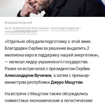
Владимир Зеленский
Фото: ©
IMAGO/Chris Emil Janssen
/
www.imago-images.de
/
www.globallookpress.com
«Отдельно обсудили подготовку к этой зиме.
Благодарен Сербии за решение выделить 2
миллиона евро в поддержку нашей энергетики»,
— написал лидер украинского государства.
Ранее он встречался с президентом Сербии
Александаром Вучичем
, а затем с премьер-
министром республики
Джуро Мацутом
.
На встрече с Мацутом также обсуждались
совместные экономические и логистические