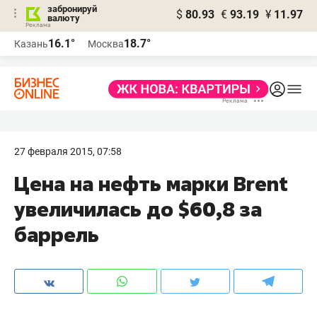
забронируй
$
80.93
€
93.19
¥
11.97
валюту
16.1°
18.7°
Казань
Москва
27 февраля 2015, 07:58
Цена на нефть марки Brent
увеличилась до $60,8 за
баррель