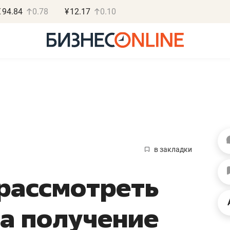
€
94.84
0.78
¥
12.17
0.10
Роман Ободец
Дарья С
«Готовые решения»
«Бросско
в закладки
«Мне лучше
«Мама говорил
 рассмотреть
не заработать вообще,
помогает отвл
чем потерять
от болезни, чу
на получение
репутацию»
себя живой»
Владелец отделочной фирмы
Наследница бизнеса по 