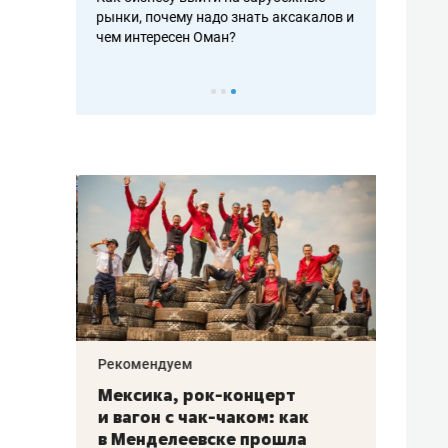
рафакте,
рынки, почему надо знать аксакалов и
о трехкратно
кредитов
чем интересен Оман?
клиентах и ч
Рекомендуем
Рекоме
ой
Мексика, рок-концерт
«Прор
и вагон с чак-чаком: как
30 ме
еским
в Менделеевске прошла
лечит