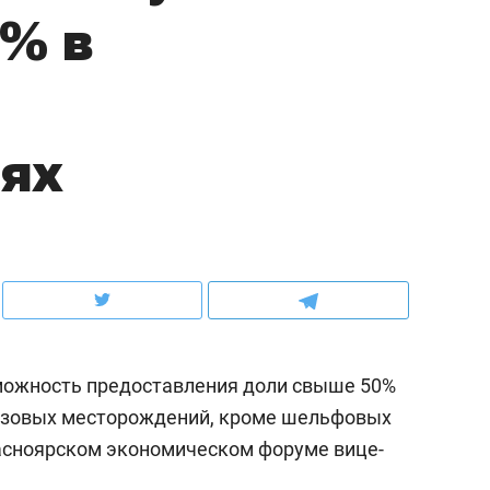
% в
ов и
о трехкратном росте цен, дотошных
школьной формы о конт
клиентах и чудных запросах мастеров
налогах и развитии без 
ях
зможность предоставления доли свыше 50%
ндуем
Рекомендуем
газовых месторождений, кроме шельфовых
мер до квартиры и Face
Опыт выживания в дик
расноярском экономическом форуме вице-
сто ключа: какой будет
природе, работа
асность в ЖК «Нова»
с ментальным и физич